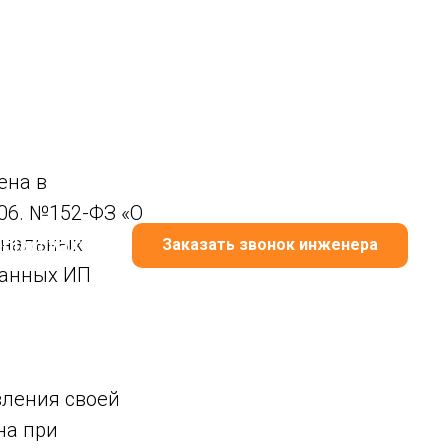
ена в
06. №152-ФЗ «О
ональных
epla@ya.ru
Заказать звонок инженера
данных ИП
вления своей
на при