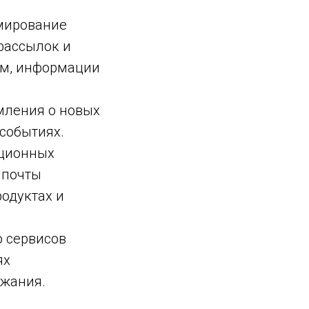
мирование
рассылок и
ам, информации
мления о новых
событиях.
ационных
 почты
родуктах и
 сервисов
ях
ржания.