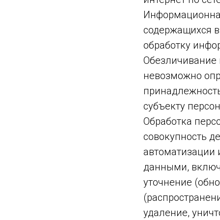
Информационная
содержащихся в
обработку инфо
Обезличивание 
невозможно опр
принадлежность
субъекту персо
Обработка перс
совокупность д
автоматизации 
данными, включа
уточнение (обно
(распространени
удаление, унич