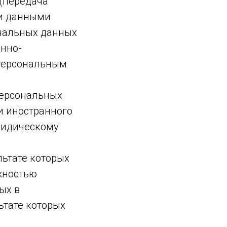
(передача
ми данными
ональных данных
нно-
 персональным
персональных
и иностранного
ридическому
ьтате которых
жностью
ых в
ьтате которых