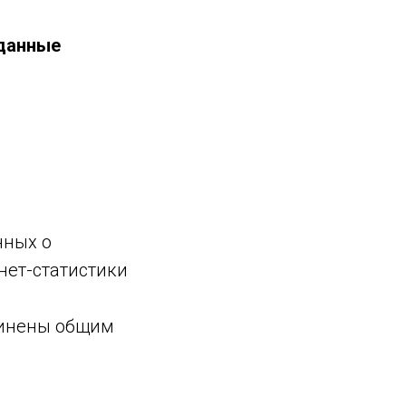
данные
нных о
рнет-статистики
динены общим