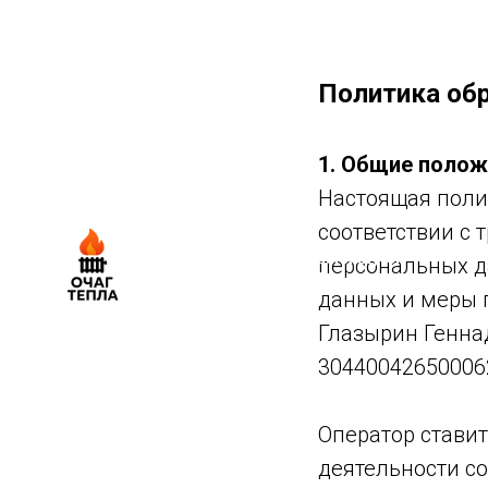
Политика об
1. Общие полож
Настоящая поли
соответствии с 
Работаем в Москве, Калуге,
персональных д
Туле и обл. с 2006 г
данных и меры 
Глазырин Генна
304400426500062
Оператор стави
деятельности с