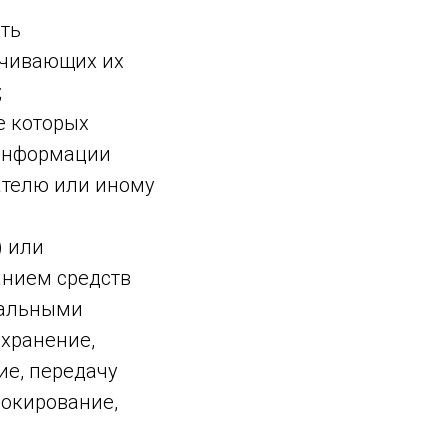
ть
ечивающих их
;
е которых
 информации
ателю или иному
) или
анием средств
нальными
 хранение,
ие, передачу
локирование,