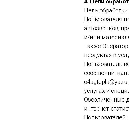
4. Цели обрабо
Цель обработки
Пользователя п
автозвонков; п
и/или материал
Также Оператор
продуктах и ус
Пользователь в
сообщений, нап
o4agtepla@ya.ru
услугах и спец
Обезличенные д
интернет-статис
Пользователей н