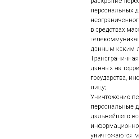
раскрытие перс
персональных д
неограниченног
в средствах ма
телекоммуникац
данным каким-л
Трансграничная
данных на терри
государства, и
лицу;
Уничтожение пе
персональные д
дальнейшего во
информационной
уничтожаются м