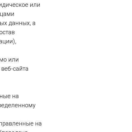
идическое или
ицами
ых данных, а
остав
ации),
мо или
веб-сайта
ные на
пределенному
аправленные на