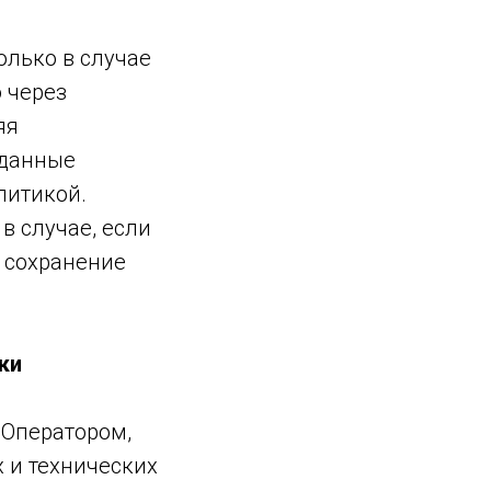
олько в случае
 через
яя
 данные
литикой.
в случае, если
о сохранение
ки
 Оператором,
 и технических